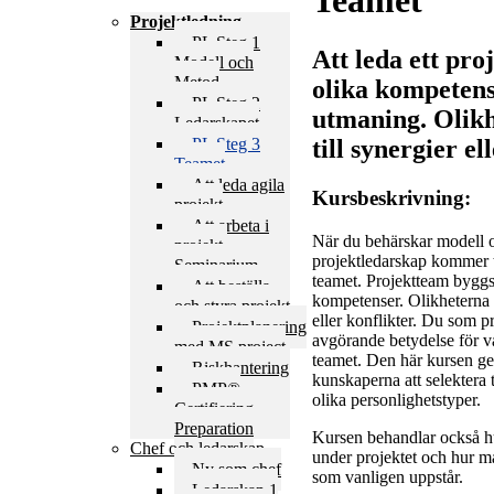
Teamet
Projektledning
PL Steg 1
Att leda ett pro
Modell och
Metod
olika kompetens
PL Steg 2
utmaning. Olikh
Ledarskapet
PL Steg 3
till synergier el
Teamet
Att leda agila
Kursbeskrivning:
projekt
Att arbeta i
När du behärskar modell o
projekt,
projektledarskap kommer tu
Seminarium
teamet. Projektteam byggs
Att beställa
kompetenser. Olikheterna k
och styra projekt
eller konflikter. Du som p
Projektplanering
avgörande betydelse för 
med MS project
teamet. Den här kursen g
Riskhantering
kunskaperna att selekter
PMP®
olika personlighetstyper.
Certifiering
Preparation
Kursen behandlar också h
Chef och ledarskap
under projektet och hur ma
Ny som chef
som vanligen uppstår.
Ledarskap 1