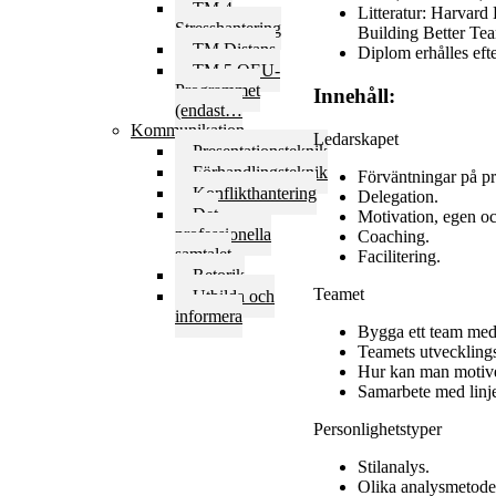
TM 4
Litteratur: Harvar
Stresshantering
Building Better Tea
TM Distans
Diplom erhålles eft
TM 5 OEU-
Programmet
Innehåll:
(endast…
Kommunikation
Ledarskapet
Presentationsteknik
Förhandlingsteknik
Förväntningar på pr
Konflikthantering
Delegation.
Det
Motivation, egen 
professionella
Coaching.
samtalet
Facilitering.
Retorik
Teamet
Utbilda och
informera
Bygga ett team med 
Teamets utveckling
Hur kan man motiv
Samarbete med linj
Personlighetstyper
Stilanalys.
Olika analysmetode