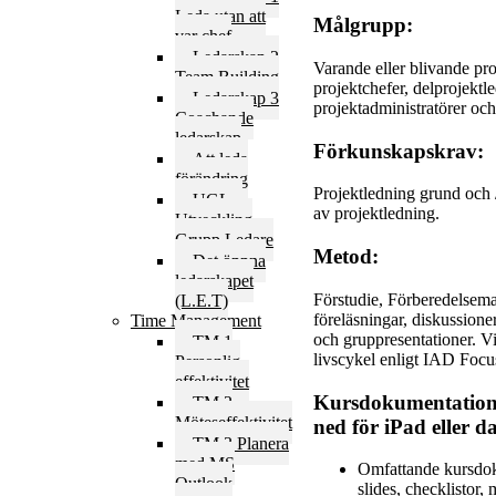
Leda utan att
Målgrupp:
var chef
Ledarskap 2
Varande eller blivande pro
Team Building
projektchefer, delprojektle
Ledarskap 3
projektadministratörer och 
Coachande
ledarskap
Förkunskapskrav:
Att leda
förändring
Projektledning grund och /
UGL –
av projektledning.
Utveckling
Grupp Ledare
Metod:
Det öppna
ledarskapet
Förstudie, Förberedelsemat
(L.E.T)
föreläsningar, diskussione
Time Management
och gruppresentationer. Vi 
TM 1
livscykel enligt IAD Foc
Personlig
effektivitet
Kursdokumentation p
TM 2
Möteseffektivitet
ned för iPad eller d
TM 3 Planera
med MS
Omfattande kursdok
Outlook
slides, checklistor,