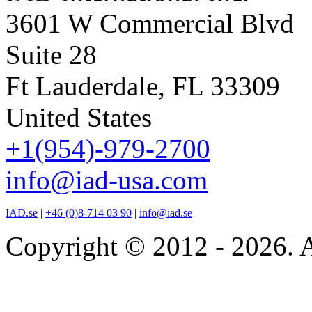
3601 W Commercial Blvd
Suite 28
Ft Lauderdale, FL 33309
United States
+1(954)-979-2700
info@iad-usa.com
IAD.se
|
+46 (0)8-714 03 90
|
info@iad.se
Copyright © 2012 - 2026. A