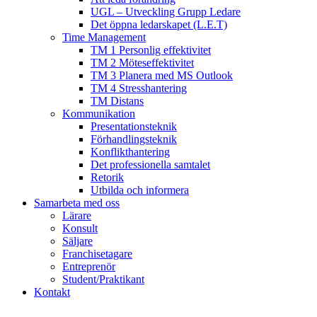
UGL – Utveckling Grupp Ledare
Det öppna ledarskapet (L.E.T)
Time Management
TM 1 Personlig effektivitet
TM 2 Möteseffektivitet
TM 3 Planera med MS Outlook
TM 4 Stresshantering
TM Distans
Kommunikation
Presentationsteknik
Förhandlingsteknik
Konflikthantering
Det professionella samtalet
Retorik
Utbilda och informera
Samarbeta med oss
Lärare
Konsult
Säljare
Franchisetagare
Entreprenör
Student/Praktikant
Kontakt