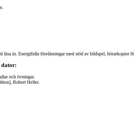
e.
tt läsa in. Energifulla föreläsningar med stöd av bildspel, hörarkopior f
 dator:
allar och övningar.
tion], Robert Heller.