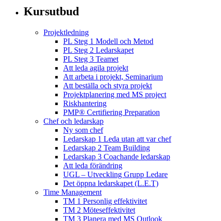
Kursutbud
Projektledning
PL Steg 1 Modell och Metod
PL Steg 2 Ledarskapet
PL Steg 3 Teamet
Att leda agila projekt
Att arbeta i projekt, Seminarium
Att beställa och styra projekt
Projektplanering med MS project
Riskhantering
PMP® Certifiering Preparation
Chef och ledarskap
Ny som chef
Ledarskap 1 Leda utan att var chef
Ledarskap 2 Team Building
Ledarskap 3 Coachande ledarskap
Att leda förändring
UGL – Utveckling Grupp Ledare
Det öppna ledarskapet (L.E.T)
Time Management
TM 1 Personlig effektivitet
TM 2 Möteseffektivitet
TM 3 Planera med MS Outlook