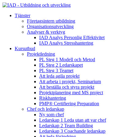
Tjänster
Företagsintern utbildning
Organisationsutveckling
Analyser & verktyg
IAD Analys Personlig Effektivitet
IAD Analys Stresshantering
Kursutbud
Projektledning
PL Steg 1 Modell och Metod
PL Steg 2 Ledarskapet
PL Steg 3 Teamet
Att leda agila projekt
Att arbeta i projekt, Seminarium
Att beställa och styra projekt
Projektplanering med MS project
Riskhantering
PMP® Certifiering Preparation
Chef och ledarskap
Ny som chef
Ledarskap 1 Leda utan att var chef
Ledarskap 2 Team Building
Ledarskap 3 Coachande ledarskap
Att leda förändring