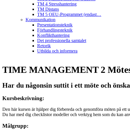
TM 4 Stresshantering
TM Distans
TM 5 OEU-Programmet (endast…
Kommunikation
Presentationsteknik
Förhandlingsteknik
Konflikthantering
Det professionella samtalet
Retorik
Utbilda och informera
TIME MANAGEMENT 2 Mötesef
Har du någonsin suttit i ett möte och önsk
Kursbeskrivning:
Den här kursen är hjälper dig förbereda och genomföra möten på ett u
Du har med dig checklistor modeller och verktyg hem som du kan anv
Målgrupp: