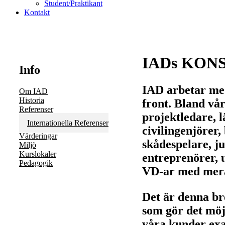
Student/Praktikant
Kontakt
IADs KON
Info
IAD arbetar me
Om IAD
Historia
front. Bland vå
Referenser
projektledare, l
Internationella Referenser
civilingenjörer,
Värderingar
skådespelare, ju
Miljö
Kurslokaler
entreprenörer, u
Pedagogik
VD-ar med mer
Det är denna b
som gör det möjl
våra kunder exa