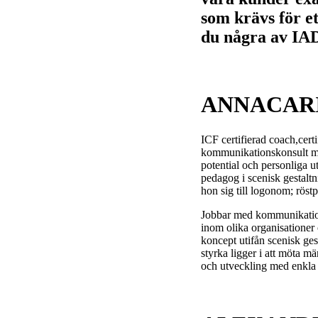
som krävs för et
du några av IAD
ANNACARI
ICF certifierad coach,cer
kommunikationskonsult me
potential och personliga u
pedagog i scenisk gestaltn
hon sig till logonom; röst
Jobbar med kommunikation
inom olika organisationer 
koncept utifån scenisk ge
styrka ligger i att möta mä
och utveckling med enkla