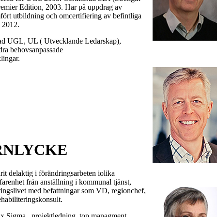
emier Edition, 2003. Har på uppdrag av
rt utbildning och omcertifiering av befintliga
 2012.
d UGL, UL ( Utvecklande Ledarskap),
ndra behovsanpassade
lingar.
RNLYCKE
rit delaktig i förändringsarbeten iolika
farenhet från anställning i kommunal tjänst,
äringslivet med befattningar som VD, regionchef,
ehabiliteringskonsult.
ix Sigma , projektledning, top managment,