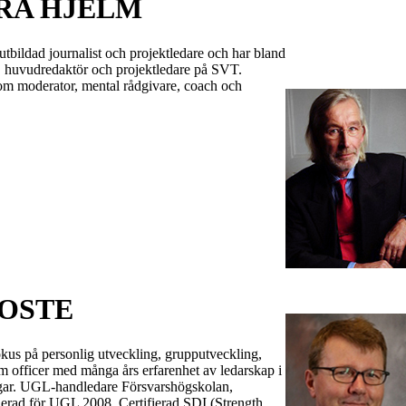
RA HJELM
tbildad journalist och projektledare och har bland
r, huvudredaktör och projektledare på SVT.
om moderator, mental rådgivare, coach och
OSTE
us på personlig utveckling, grupputveckling,
om officer med många års erfarenhet av ledarskap i
ngar. UGL-handledare Försvarshögskolan,
fierad för UGL 2008. Certifierad SDI (Strength