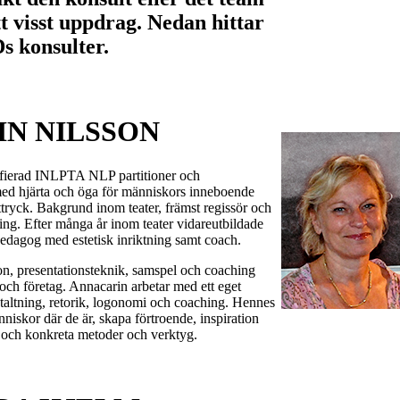
t visst uppdrag. Nedan hittar
s konsulter.
N NILSSON
tifierad INLPTA NLP partitioner och
d hjärta och öga för människors inneboende
ttryck. Bakgrund inom teater, främst regissör och
ing. Efter många år inom teater vidareutbildade
pedagog med estetisk inriktning samt coach.
, presentationsteknik, samspel och coaching
och företag. Annacarin arbetar med ett eget
staltning, retorik, logonomi och coaching. Hennes
nniskor där de är, skapa förtroende, inspiration
 och konkreta metoder och verktyg.