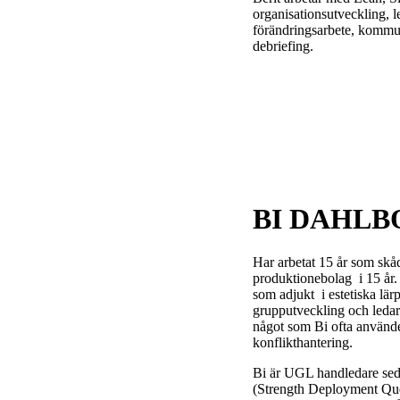
organisationsutveckling, 
förändringsarbete, kommun
debriefing.
BI DAHL
Har arbetat 15 år som skåde
produktionebolag i 15 år
som adjukt i estetiska lär
grupputveckling och ledar
något som Bi ofta använde
konflikthantering.
Bi är UGL handledare seda
(Strength Deployment Qu