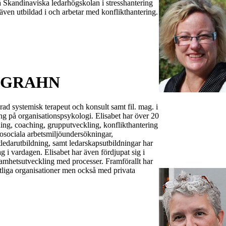
å Skandinaviska ledarhögskolan i stresshantering
även utbildad i och arbetar med konflikthantering.
 GRAHN
ad systemisk terapeut och konsult samt fil. mag. i
ing på organisationspsykologi. Elisabet har över 20
ning, coaching, grupputveckling, konflikthantering
osociala arbetsmiljöundersökningar,
ledarutbildning, samt ledarskapsutbildningar har
ag i vardagen. Elisabet har även fördjupat sig i
mhetsutveckling med processer. Framförallt har
ntliga organisationer men också med privata