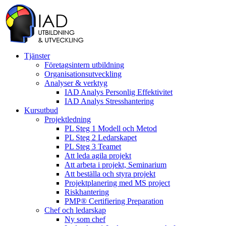
Tjänster
Företagsintern utbildning
Organisationsutveckling
Analyser & verktyg
IAD Analys Personlig Effektivitet
IAD Analys Stresshantering
Kursutbud
Projektledning
PL Steg 1 Modell och Metod
PL Steg 2 Ledarskapet
PL Steg 3 Teamet
Att leda agila projekt
Att arbeta i projekt, Seminarium
Att beställa och styra projekt
Projektplanering med MS project
Riskhantering
PMP® Certifiering Preparation
Chef och ledarskap
Ny som chef