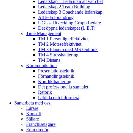
Ledarskap 1 Leda utan att var chef
Ledarskap 2 Team Building
Ledarskap 3 Coachande ledarskap
Att leda förändring
UGL – Utveckling Grupp Ledare
Det öppna ledarskapet (L.E.T)
Time Management
TM 1 Personlig effektivitet
TM 2 Möteseffektivitet
TM 3 Planera med MS Outlook
TM 4 Stresshantering
TM Distans
Kommunikation
Presentationsteknik
Förhandlingsteknik
Konflikthantering
Det professionella samtalet
Retorik
Utbilda och informera
Samarbeta med oss
Lärare
Konsult
Säljare
Franchisetagare
Entreprenör