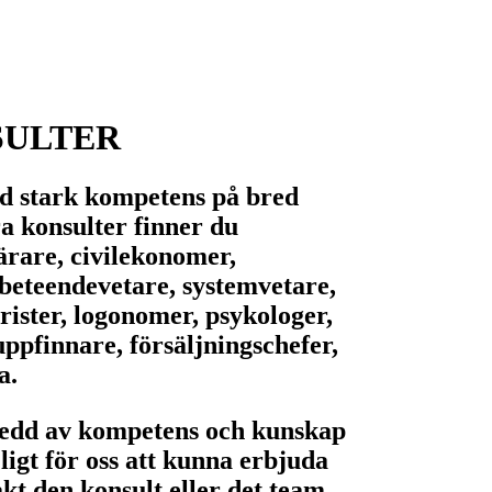
SULTER
d stark kompetens på bred
ra konsulter finner du
ärare, civilekonomer,
 beteendevetare, systemvetare,
rister, logonomer, psykologer,
ppfinnare, försäljningschefer,
a.
redd av kompetens och kunskap
igt för oss att kunna erbjuda
kt den konsult eller det team