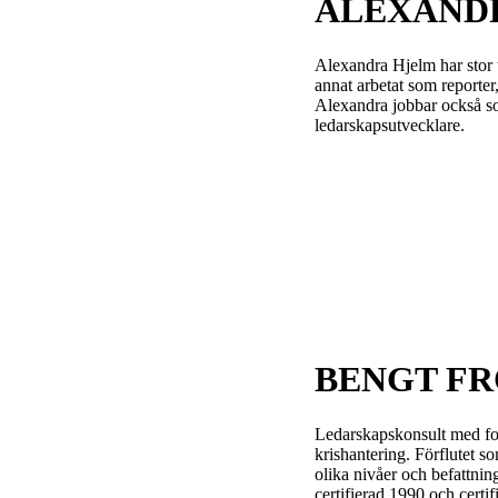
ALEXAND
Alexandra Hjelm har stor u
annat arbetat som reporte
Alexandra jobbar också s
ledarskapsutvecklare.
BENGT FR
Ledarskapskonsult med fok
krishantering. Förflutet s
olika nivåer och befattni
certifierad 1990 och certi