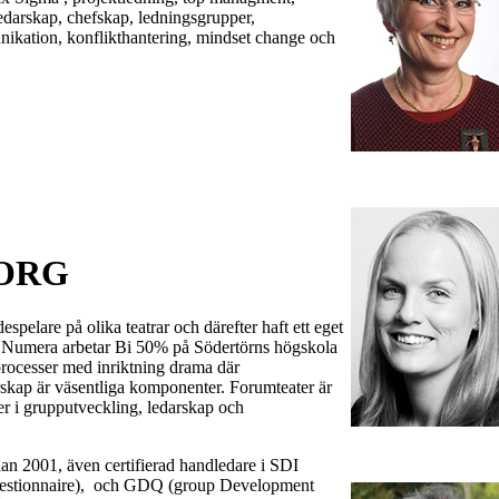
ledarskap, chefskap, ledningsgrupper,
ikation, konflikthantering, mindset change och
BORG
spelare på olika teatrar och därefter haft ett eget
. Numera arbetar Bi 50% på Södertörns högskola
processer med inriktning drama där
skap är väsentliga komponenter. Forumteater är
r i grupputveckling, ledarskap och
n 2001, även certifierad handledare i SDI
estionnaire), och GDQ (group Development