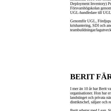
Deployment Inventory) Pr
Försvarshögskolan genomfö
UGL-handledare till UGL
Genomför UGL, Fördjupa
krishantering, SDI och a
teambuildningar/lagutveck
BERIT FÄ
I mer än 10 år har Berit va
organisationer. Hon har er
landstinget och privata n
distriktschef, säljare och r
Berit arbetar med Lean, S