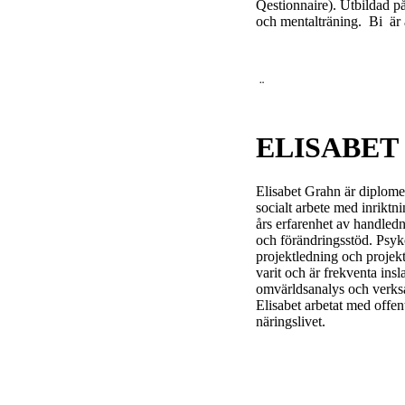
Qestionnaire). Utbildad p
och mentalträning. Bi är 
¨
ELISABET
Elisabet Grahn är diplomer
socialt arbete med inriktn
års erfarenhet av handled
och förändringsstöd. Psyk
projektledning och projekt
varit och är frekventa insl
omvärldsanalys och verksa
Elisabet arbetat med offe
näringslivet.