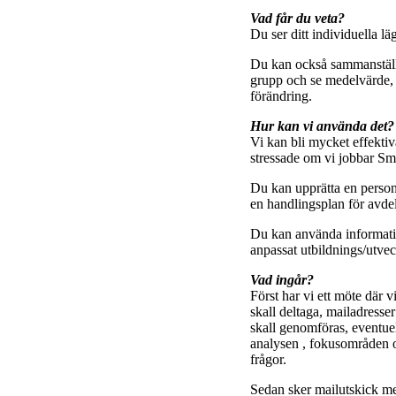
Vad får du veta?
Du ser ditt individuella lä
Du kan också sammanställa
grupp och se medelvärde, s
förändring.
Hur kan vi använda det?
Vi kan bli mycket effekti
stressade om vi jobbar Sm
Du kan upprätta en person
en handlingsplan för avde
Du kan använda informatio
anpassat utbildnings/utve
Vad ingår?
Först har vi ett möte där 
skall deltaga, mailadresser
skall genomföras, eventue
analysen , fokusområden o
frågor.
Sedan sker mailutskick me