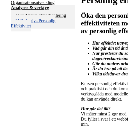
Personlig ef
Organisationsutveckling
Analyser & verktyg
Öka den person
IAD Analys Stresshantering
IAD Analys Personlig
effektiviteten 
Effektivitet
av personlig effe
Hur effektivt utnytt
Vad går din tid åt ti
När presterar du s
dagen/veckan/mån
Gör du andras arbe
Är du bra på att de
Vilka tidstjuvar dr
Kursen personlig effektivi
och praktiskt och du ko
verktygslåda med modeller
du kan använda direkt.
Hur går det till?
Vi mäter minst 2 ggr med
Du fyller i svar i ett webb
min.