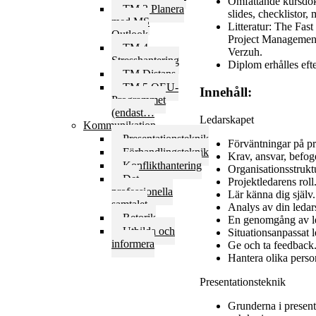
Omfattande kursdok
TM 3 Planera
slides, checklistor,
med MS
Litteratur: The Fa
Outlook
Project Management
TM 4
Verzuh.
Stresshantering
Diplom erhålles eft
TM Distans
TM 5 OEU-
Innehåll:
Programmet
(endast…
Ledarskapet
Kommunikation
Presentationsteknik
Förväntningar på pr
Förhandlingsteknik
Krav, ansvar, befog
Konflikthantering
Organisationsstrukt
Det
Projektledarens roll
professionella
Lär känna dig själv.
samtalet
Analys av din ledars
Retorik
En genomgång av le
Utbilda och
Situationsanpassat 
informera
Ge och ta feedback
Hantera olika person
Presentationsteknik
Grunderna i present