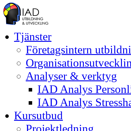
Tjänster
Företagsintern utbildn
Organisationsutveckli
Analyser & verktyg
IAD Analys Personli
IAD Analys Stressh
Kursutbud
Projektledning