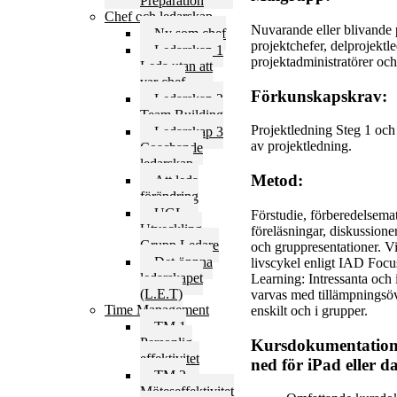
Preparation
Chef och ledarskap
Nuvarande eller blivande 
Ny som chef
projektchefer, delprojektle
Ledarskap 1
projektadministratörer och 
Leda utan att
var chef
Förkunskapskrav:
Ledarskap 2
Team Building
Projektledning Steg 1 och 
Ledarskap 3
av projektledning.
Coachande
ledarskap
Metod:
Att leda
förändring
UGL –
Förstudie, förberedelsemat
Utveckling
föreläsningar, diskussione
Grupp Ledare
och gruppresentationer. Vi 
Det öppna
livscykel enligt IAD Foc
ledarskapet
Learning: Intressanta och 
(L.E.T)
varvas med tillämpningsöv
Time Management
enskilt och i grupper.
TM 1
Personlig
Kursdokumentation p
effektivitet
ned för iPad eller d
TM 2
Möteseffektivitet