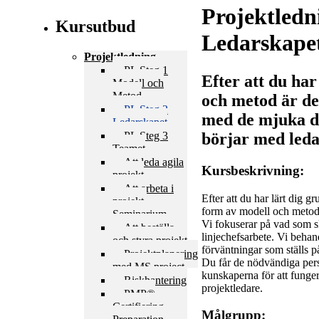
Projektledn
Kursutbud
Ledarskape
Projektledning
PL Steg 1
Efter att du har
Modell och
Metod
och metod är det
PL Steg 2
med de mjuka d
Ledarskapet
PL Steg 3
börjar med leda
Teamet
Att leda agila
Kursbeskrivning:
projekt
Att arbeta i
Efter att du har lärt dig g
projekt,
form av modell och metod s
Seminarium
Vi fokuserar på vad som sk
Att beställa
linjechefsarbete. Vi behan
och styra projekt
förväntningar som ställs p
Projektplanering
Du får de nödvändiga per
med MS project
kunskaperna för att funger
Riskhantering
projektledare.
PMP®
Certifiering
Målgrupp: