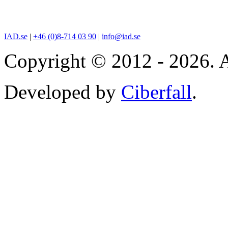
IAD.se
|
+46 (0)8-714 03 90
|
info@iad.se
Copyright © 2012 - 2026. A
Developed by
Ciberfall
.