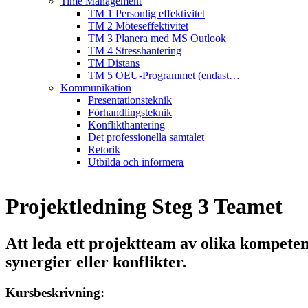
Time Management
TM 1 Personlig effektivitet
TM 2 Möteseffektivitet
TM 3 Planera med MS Outlook
TM 4 Stresshantering
TM Distans
TM 5 OEU-Programmet (endast…
Kommunikation
Presentationsteknik
Förhandlingsteknik
Konflikthantering
Det professionella samtalet
Retorik
Utbilda och informera
Projektledning Steg 3 Teamet
Att leda ett projektteam av olika kompeten
synergier eller konflikter.
Kursbeskrivning: