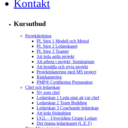
Kontakt
Kursutbud
Projektledning
PL Steg 1 Modell och Metod
PL Steg 2 Ledarskapet
PL Steg 3 Teamet
Att leda agila projekt
Att arbeta i projekt, Seminarium
Att beställa och styra projekt
Projektplanering med MS project
Riskhantering
PMP® Certifiering Preparation
Chef och ledarskap
Ny som chef
Ledarskap 1 Leda utan att var chef
Ledarskap 2 Team Building
Ledarskap 3 Coachande ledarskap
Att leda förändring
UGL – Utveckling Grupp Ledare
Det öppna ledarskapet (L.E.T)