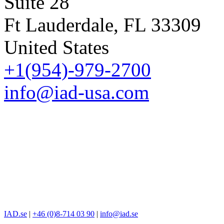
Suite 28
Ft Lauderdale, FL 33309
United States
+1(954)-979-2700
info@iad-usa.com
IAD.se
|
+46 (0)8-714 03 90
|
info@iad.se