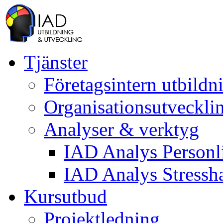
Tjänster
Företagsintern utbildn
Organisationsutveckli
Analyser & verktyg
IAD Analys Personli
IAD Analys Stressh
Kursutbud
Projektledning