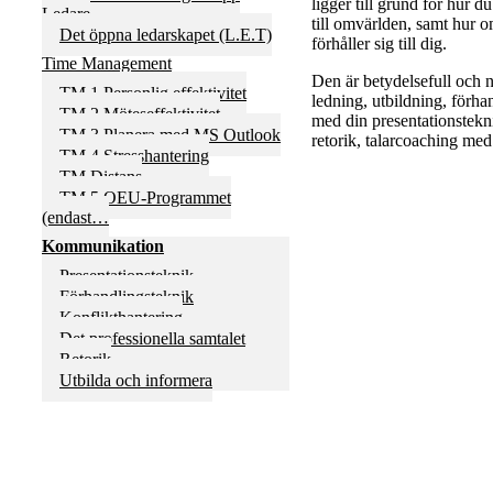
ligger till grund för hur du
Ledare
till omvärlden, samt hur 
Det öppna ledarskapet (L.E.T)
förhåller sig till dig.
Time Management
Den är betydelsefull och 
TM 1 Personlig effektivitet
ledning, utbildning, förhan
TM 2 Möteseffektivitet
med din presentationstekni
TM 3 Planera med MS Outlook
retorik, talarcoaching med
TM 4 Stresshantering
TM Distans
TM 5 OEU-Programmet
(endast…
Kommunikation
Presentationsteknik
Förhandlingsteknik
Konflikthantering
Det professionella samtalet
Retorik
Utbilda och informera