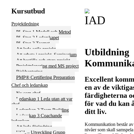
Kursutbud
Projektledning
PL Steg 1 Modell och Metod
PL Steg 2 Ledarskapet
PL Steg 3 Teamet
Att leda agila projekt
Utbildning
Att arbeta i projekt, Seminarium
Att beställa och styra projekt
Kommunika
Projektplanering med MS project
Riskhantering
PMP® Certifiering Preparation
Excellent komm
Chef och ledarskap
en av de viktiga
Ny som chef
färdigheterna 
Ledarskap 1 Leda utan att var
för vad du kan
chef
Ledarskap 2 Team Building
ditt liv.
Ledarskap 3 Coachande
ledarskap
Kommunikation består av 
Att leda förändring
nivåer som skall samspel
UGL – Utveckling Grupp