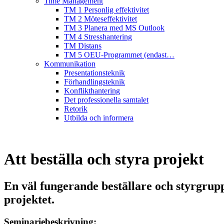
Time Management
TM 1 Personlig effektivitet
TM 2 Möteseffektivitet
TM 3 Planera med MS Outlook
TM 4 Stresshantering
TM Distans
TM 5 OEU-Programmet (endast…
Kommunikation
Presentationsteknik
Förhandlingsteknik
Konflikthantering
Det professionella samtalet
Retorik
Utbilda och informera
Att beställa och styra projekt
En väl fungerande beställare och styrgrupp
projektet.
Seminariebeskrivning: