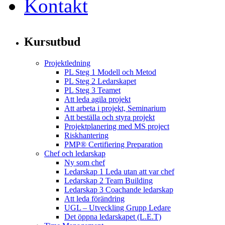
Kontakt
Kursutbud
Projektledning
PL Steg 1 Modell och Metod
PL Steg 2 Ledarskapet
PL Steg 3 Teamet
Att leda agila projekt
Att arbeta i projekt, Seminarium
Att beställa och styra projekt
Projektplanering med MS project
Riskhantering
PMP® Certifiering Preparation
Chef och ledarskap
Ny som chef
Ledarskap 1 Leda utan att var chef
Ledarskap 2 Team Building
Ledarskap 3 Coachande ledarskap
Att leda förändring
UGL – Utveckling Grupp Ledare
Det öppna ledarskapet (L.E.T)