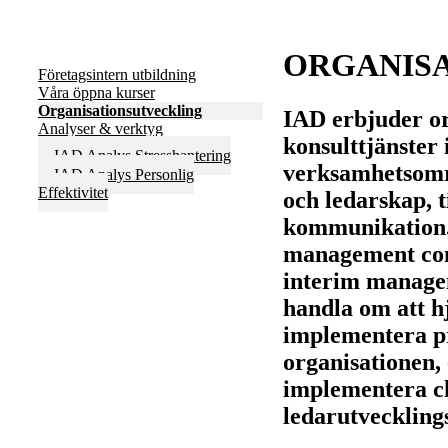
ORGANIS
Företagsintern utbildning
Våra öppna kurser
Organisationsutveckling
IAD erbjuder or
Analyser & verktyg
konsulttjänster
IAD Analys Stresshantering
verksamhetsomr
IAD Analys Personlig
Effektivitet
och ledarskap,
kommunikation.
management cons
interim manage
handla om att h
implementera pr
organisationen, 
implementera c
ledarutveckling