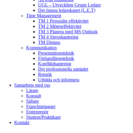
UGL – Utveckling Grupp Ledare
Det öppna ledarskapet (L.E.T)
Time Management
TM 1 Personlig effektivitet
TM 2 Möteseffektivitet
TM 3 Planera med MS Outlook
TM 4 Stresshantering
TM Distans
Kommunikation
Presentationsteknik
Förhandlingsteknik
Konflikthantering
Det professionella samtalet
Retorik
Utbilda och informera
Samarbeta med oss
Lärare
Konsult
Säljare
Franchisetagare
Entreprenör
Student/Praktikant
Kontakt