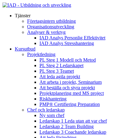
Tjänster
Företagsintern utbildning
Organisationsutveckling
Analyser & verktyg
IAD Analys Personlig Effektivitet
IAD Analys Stresshantering
Kursutbud
Projektledning
PL Steg 1 Modell och Metod
PL Steg 2 Ledarskapet
PL Steg 3 Teamet
Att leda agila projekt
Att arbeta i projekt, Seminarium
Att beställa och styra projekt
Projektplanering med MS project
Riskhantering
PMP® Certifiering Preparation
Chef och ledarskap
Ny som chef
Ledarskap 1 Leda utan att var chef
Ledarskap 2 Team Building
Ledarskap 3 Coachande ledarskap
Att leda förändring