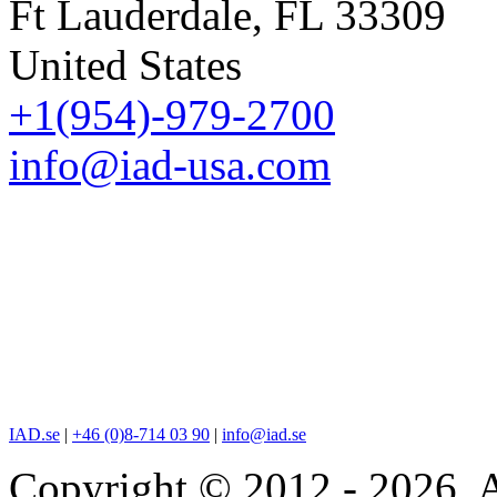
Ft Lauderdale, FL 33309
United States
+1(954)-979-2700
info@iad-usa.com
IAD.se
|
+46 (0)8-714 03 90
|
info@iad.se
Copyright © 2012 - 2026. A