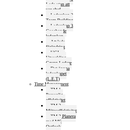
Leda utan att
var chef
Ledarskap 2
Team Building
Ledarskap 3
Coachande
ledarskap
Att leda
förändring
UGL –
Utveckling
Grupp Ledare
Det öppna
ledarskapet
(L.E.T)
Time Management
TM 1
Personlig
effektivitet
TM 2
Möteseffektivitet
TM 3 Planera
med MS
Outlook