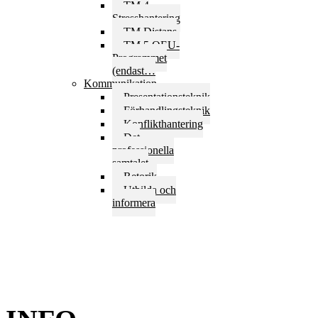
TM 4
Stresshantering
TM Distans
TM 5 OEU-
Programmet
(endast…
Kommunikation
Presentationsteknik
Förhandlingsteknik
Konflikthantering
Det
professionella
samtalet
Retorik
Utbilda och
informera