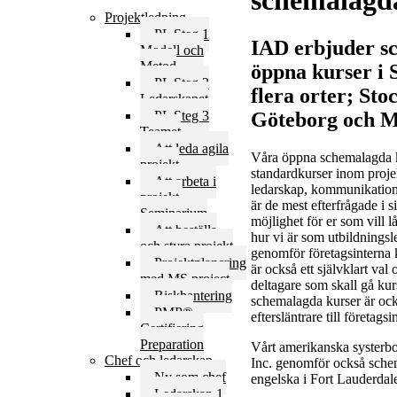
schemalagd
Projektledning
PL Steg 1
IAD erbjuder s
Modell och
Metod
öppna kurser i S
PL Steg 2
flera orter; Sto
Ledarskapet
PL Steg 3
Göteborg och 
Teamet
Att leda agila
Våra öppna schemalagda k
projekt
standardkurser inom proje
Att arbeta i
ledarskap, kommunikatio
projekt,
är de mest efterfrågade i s
Seminarium
möjlighet för er som vill l
Att beställa
hur vi är som utbildningsl
och styra projekt
genomför företagsinterna
Projektplanering
är också ett självklart va
med MS project
deltagare som skall gå ku
Riskhantering
schemalagda kurser är ocks
PMP®
eftersläntrare till företags
Certifiering
Preparation
Vårt amerikanska systerbo
Chef och ledarskap
Inc. genomför också sche
Ny som chef
engelska i Fort Lauderdal
Ledarskap 1